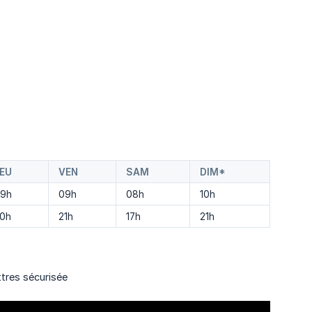
EU
VEN
SAM
DIM*
9h
09h
08h
10h
0h
21h
17h
21h
ttres sécurisée