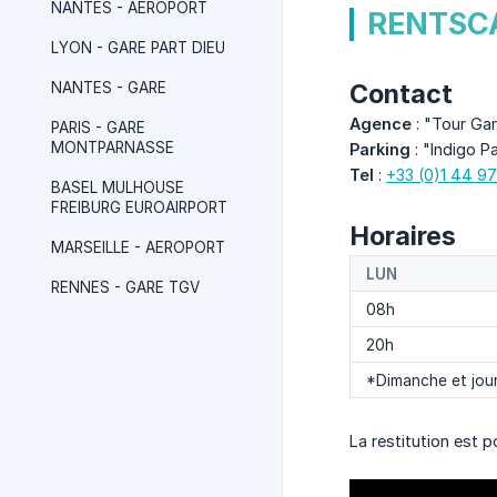
NANTES - AEROPORT
RENTSCA
LYON - GARE PART DIEU
Contact
NANTES - GARE
Agence
: "Tour Ga
PARIS - GARE
MONTPARNASSE
Parking
: "Indigo P
Tel
:
+33 (0)1 44 97
BASEL MULHOUSE
FREIBURG EUROAIRPORT
Horaires
MARSEILLE - AEROPORT
LUN
RENNES - GARE TGV
08h
20h
*Dimanche et jour
La restitution est 